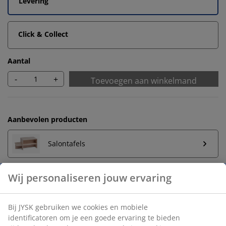
Levering
Click & Collect
Aantal
-
+
Toevoegen aan winkelmand
Aanbevolen producten
Salontafels
Onbeperkt retourneren
Geen tijdslimiet - retourneer in iedere JYSK-winkel
Prijsgarantie