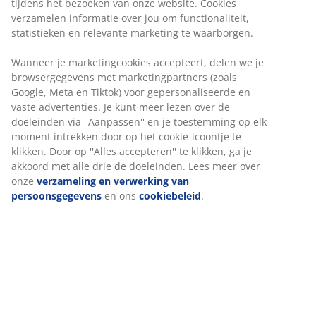
30 dagen prijsgarantie op alle artikelen
Flexibele bezorgopties
Snelle en gemakkelijke bezorgopties naar keuze
4-zitsbank van stof. Zit- en rugkussens van schuim.
Poten van massief eiken. Kan niet worden gespiegeld.
B271 x H82 x D90/206 cm
Artikelnummer: 3690481
Montage-instructies
Specificaties