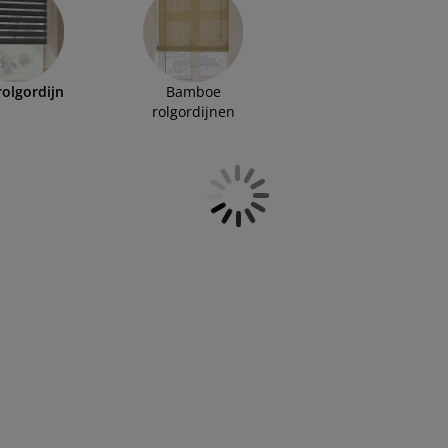
nen en kies jouw favoriet.
rolgordijn
Bamboe
rolgordijnen