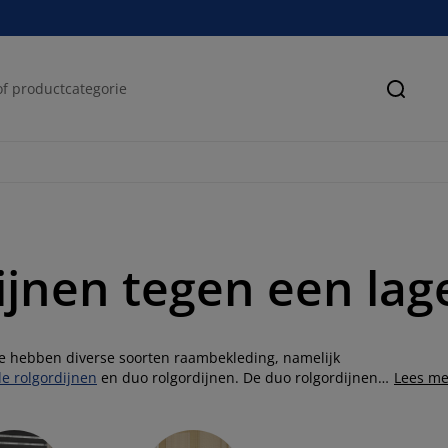
Zoeke
jnen tegen een lage
 We hebben diverse soorten raambekleding, namelijk
e rolgordijnen
en duo rolgordijnen. De duo rolgordijnen
Lees me
de één transparant is en de andere een gekleurde stof
het kozijn worden bevestigd. Bij JYSK vind je duo
grijs. De duo rolgordijnen zijn verkrijgbaar in verschillende