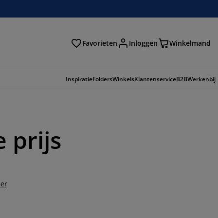
Favorieten
Inloggen
Winkelmand
n
Inspiratie
Folders
Winkels
Klantenservice
B2B
Werkenbij
 prijs
er