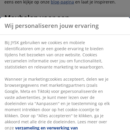
eens een kijkje op onze
blog-pagina
en laat je inspireren.
Meubelen voor een
kleine woonkamer
Wij personaliseren jouw ervaring
of studentenkamer
Bij JYSK gebruiken we cookies en mobiele
Bij JYSK weten we dat elk huis anders is en daarom hebben
identificatoren om je een goede ervaring te bieden
we voor elke woning een bank of kast die goed past. Heb je
tijdens het bezoeken van onze website. Cookies
een kleine woonkamer? Geen probleem, we hebben ook
verzamelen informatie over jou om functionaliteit,
banken en bijzettafels die juist geschikt zijn voor een kleine
statistieken en relevante marketing te waarborgen.
ruimte. Combineer bijvoorbeeld een bedbank met kleine
bijzettafeltjes die je overal kan neerzetten. Dan hoef je geen
Wanneer je marketingcookies accepteert, delen we je
grote salontafel neer te zetten en kan al je bezoek toch hun
browsergegevens met marketingpartners (zoals
kopje koffie kwijt. Je kunt ook kiezen voor een heerlijke
Google, Meta en Tiktok) voor gepersonaliseerde en
fauteuil met
poef
zodat je lekker lang uit kan liggen en het
vaste advertenties. Je kunt meer lezen over de
toch weinig ruimte inneemt. Wandkasten zijn ideaal voor een
doeleinden via ''Aanpassen'' en je toestemming op elk
kleine woonkamer, want daar kun je mooie accessoires op
moment intrekken door op het cookie-icoontje te
laten zien zonder dat het een plaats op de vloer nodig heeft.
klikken. Door op ''Alles accepteren'' te klikken, ga je
Heb je voldoende ruimte? Ga dan voor een comfortabele
akkoord met alle drie de doeleinden. Lees meer over
hoekbank
of een
bank met chaise longue
.
onze
verzameling en verwerking van