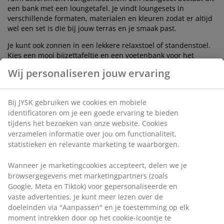
een bank met een loungetafel. Je vindt loungesets in
verschillende formaten, materialen en kleuren zodat er altijd
wel een set is die bij jouw terras en je smaak past.
Je kunt ook zonnen in een lekkere relaxstoel of standenstoel.
Kies een mooi bijzettafeltje en een voetenbank voor het
optimale comfort. Een draadstoel is een trendy keuze, neemt
Wij personaliseren jouw ervaring
weinig ruimte in beslag en zit erg comfortabel.
Met een loungeset haal je het woonkamer gevoel naar buiten.
Bij JYSK gebruiken we cookies en mobiele
Creëer een sfeervolle tuininrichting met de mooiste
loungemeubelen.
identificatoren om je een goede ervaring te bieden
tijdens het bezoeken van onze website. Cookies
verzamelen informatie over jou om functionaliteit,
Een trendy tuinset om aan te
statistieken en relevante marketing te waarborgen.
dineren
Wanneer je marketingcookies accepteert, delen we je
Wie droomt er nou niet van eindeloze zomerse avonden,
browsergegevens met marketingpartners (zoals
waarbij je tot in de late uurtjes kunt tafelen met een goed
Google, Meta en Tiktok) voor gepersonaliseerde en
glas wijn en leuke mensen? Een tuinset is perfect voor
vaste advertenties. Je kunt meer lezen over de
etentjes in de buitenlucht. Kies voor een ronde, vierkante of
doeleinden via ''Aanpassen'' en je toestemming op elk
juist een rechthoekige tafel met mooie bijpassende stoelen.
moment intrekken door op het cookie-icoontje te