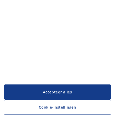
Categorieën
Categorieën
Klantenservice
Klantenservice
JYSK
JYSK
Hoofdkantoor
Volg JYSK
Accepteer alles
Cookie-instellingen