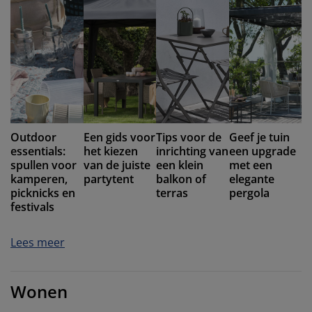
Outdoor
Een gids voor
Tips voor de
Geef je tuin
essentials:
het kiezen
inrichting van
een upgrade
spullen voor
van de juiste
een klein
met een
kamperen,
partytent
balkon of
elegante
picknicks en
terras
pergola
festivals
Lees meer
Wonen