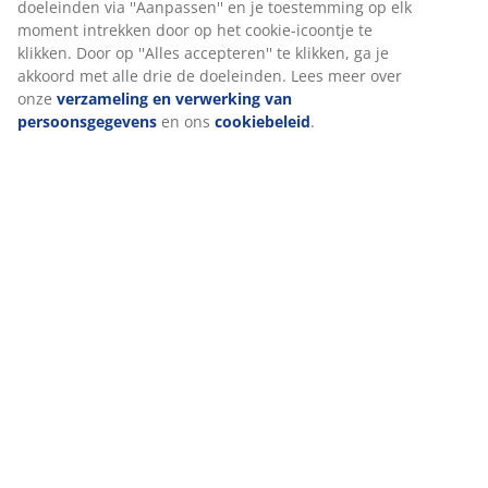
doeleinden via ''Aanpassen'' en je toestemming op elk
moment intrekken door op het cookie-icoontje te
klikken. Door op ''Alles accepteren'' te klikken, ga je
akkoord met alle drie de doeleinden. Lees meer over
onze
verzameling en verwerking van
persoonsgegevens
en ons
cookiebeleid
.
De favoriete
Ontdek de
Voeg stijl toe
Zo maak je
woonaccessoires
nieuwe
aan je huis
het thuis
van onze
Nordic Mood
met
extra gezellig
inkoper
collectie met
kunstbloemen
met geur en
speelse
en -planten
stijl
vormen
Lees meer
Slapen