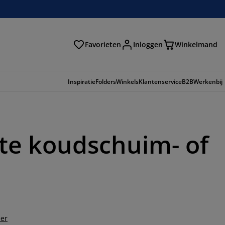
Favorieten
Inloggen
Winkelmand
n
Inspiratie
Folders
Winkels
Klantenservice
B2B
Werkenbij
te koudschuim- of
er