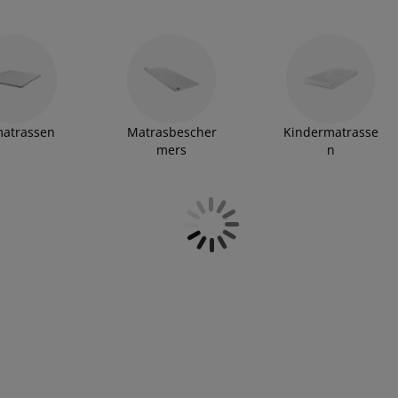
al uit. Daarnaast is het belangrijk dat je matras
achts van de hitte. Lees
hier
meer over de voordelen van
oor jou.
atrassen
Matrasbescher
Kindermatrasse
mers
n