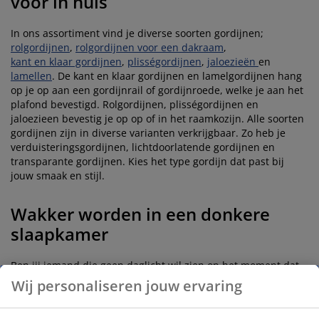
voor in huis
In ons assortiment vind je diverse soorten gordijnen;
rolgordijnen
,
rolgordijnen voor een dakraam
,
kant en klaar gordijnen
,
plisségordijnen
,
jaloezieën
en
lamellen
. De kant en klaar gordijnen en lamelgordijnen hang
op je op aan een gordijnrail of gordijnroede, welke je aan het
plafond bevestigd. Rolgordijnen, plisségordijnen en
jaloezieen bevestig je op op of in het raamkozijn. Alle soorten
gordijnen zijn in diverse varianten verkrijgbaar. Zo heb je
verduisteringsgordijnen, lichtdoorlatende gordijnen en
transparante gordijnen. Kies het type gordijn dat past bij
jouw smaak en stijl.
Wakker worden in een donkere
slaapkamer
Ben jij iemand die geen daglicht wil zien op het moment dat
je gaat slapen? Dan zijn verduisterende gordijnen precies wat
Wij personaliseren jouw ervaring
jij zoekt. Hier zit namelijk een stof in die het daglicht volledig
afdekt, waardoor er in jouw kamer geen licht van buiten meer