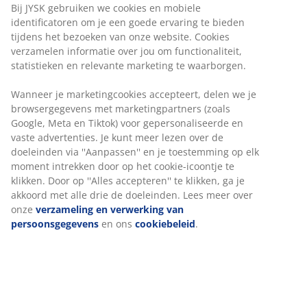
komt. Daarnaast werken dit soort gordijnen ook isolerend.
Bij JYSK gebruiken we cookies en mobiele
Door de dikte van de stof worden warmte en kou van buiten
identificatoren om je een goede ervaring te bieden
tegengehouden. Hierdoor is de temperatuur in jouw
tijdens het bezoeken van onze website. Cookies
slaapkamer aangenamer en kun je daardoor beter slapen.
verzamelen informatie over jou om functionaliteit,
statistieken en relevante marketing te waarborgen.
Kies voor lichtdoorlatende
Wanneer je marketingcookies accepteert, delen we je
gordijnen
browsergegevens met marketingpartners (zoals
Google, Meta en Tiktok) voor gepersonaliseerde en
Houd je van licht in je kamer en vind je het prettig als het
vaste advertenties. Je kunt meer lezen over de
daglicht door je gordijnen schijnt? Kies dan voor
doeleinden via ''Aanpassen'' en je toestemming op elk
lichtdoorlatende gordijnen en rolgordijnen. Hierbij wordt het
moment intrekken door op het cookie-icoontje te
daglicht niet volledig afgedekt en zie je alsnog licht in je
klikken. Door op ''Alles accepteren'' te klikken, ga je
kamer. Deze gordijnen kunnen worden gebruikt in bijna
akkoord met alle drie de doeleinden. Lees meer over
iedere kamer; slaapkamer, kinderkamer, babykamer en ook
onze
verzameling en verwerking van
de woonkamer. Net zoals de verduisterende gordijnen,
persoonsgegevens
en ons
cookiebeleid
.
zorgen ook de lichtdoorlatende gordijnen voor het
tegenhouden van de warmte en kou en hebben ze een
isolerende functie.
Gordijnen in diverse kleuren en