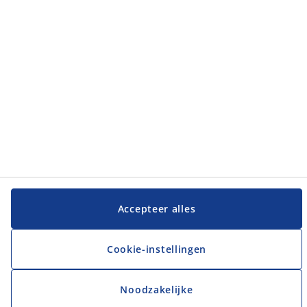
JYSK
JYSK
Hoofdkantoor
Volg JYSK
Accepteer alles
Cookie-instellingen
Noodzakelijke