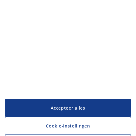
Categorieën
Categorieën
Klantenservice
Klantenservice
JYSK
JYSK
Hoofdkantoor
Volg JYSK
Accepteer alles
Cookie-instellingen