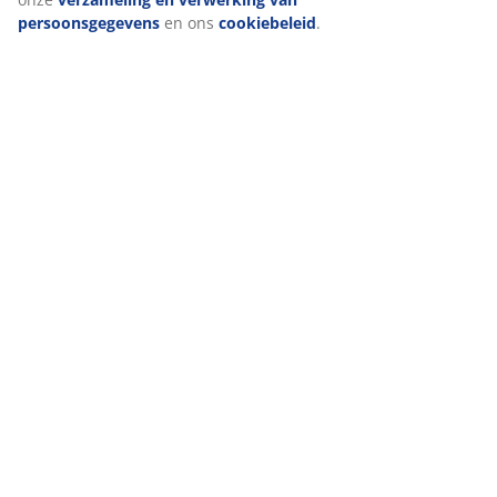
persoonsgegevens
en ons
cookiebeleid
.
47 JAAR GEWELDIGE AANBIEDINGEN
3600 winkels wereldwijd in 49 landen.
SCANDINAVISCHE ROOTS
Wij zijn wereldwijd vertegenwoordigd met Scandinavische
roots.
MATRASGARANTIE
25 jaar garantie op onze GOLD matrassen.