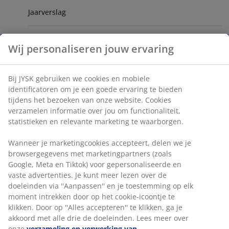
Jaarverslag
Sponsorschappen
Wij personaliseren jouw ervaring
Leveranciers
Bij JYSK gebruiken we cookies en mobiele
identificatoren om je een goede ervaring te bieden
Verantwoord ondernemen
tijdens het bezoeken van onze website. Cookies
verzamelen informatie over jou om functionaliteit,
statistieken en relevante marketing te waarborgen.
Productkwaliteit en -veiligheid bij JYSK
Wanneer je marketingcookies accepteert, delen we je
JYSK – Slapen en wonen op z'n Scandinavisch
browsergegevens met marketingpartners (zoals
Google, Meta en Tiktok) voor gepersonaliseerde en
vaste advertenties. Je kunt meer lezen over de
JYSK en de Deense koninklijke familie
doeleinden via ''Aanpassen'' en je toestemming op elk
moment intrekken door op het cookie-icoontje te
klikken. Door op ''Alles accepteren'' te klikken, ga je
akkoord met alle drie de doeleinden. Lees meer over
onze
verzameling en verwerking van