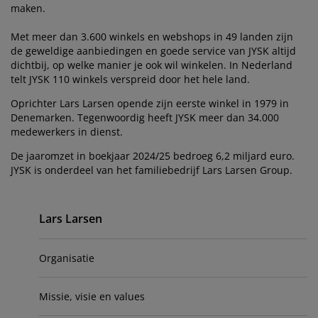
eubelonderhoud en accessoires
uitenverlichting
orgordijnen
oeslakens
edframes
rlichting
maken.
Met meer dan 3.600 winkels en webshops in 49 landen zijn
aamfolie
amperen
ledingkasten
edbodems
uishoud
de geweldige aanbiedingen en goede service van JYSK altijd
dichtbij, op welke manier je ook wil winkelen. In Nederland
ccessoires
laapkamermeubels
attenbodems
inderkamer
telt JYSK 110 winkels verspreid door het hele land.
Oprichter Lars Larsen opende zijn eerste winkel in 1979 in
indermatrassen
assen en strijken
Denemarken. Tegenwoordig heeft JYSK meer dan 34.000
medewerkers in dienst.
inderbedden
De jaaromzet in boekjaar 2024/25 bedroeg 6,2 miljard euro.
JYSK is onderdeel van het familiebedrijf Lars Larsen Group.
Primary
Lars Larsen
Organisatie
Missie, visie en values