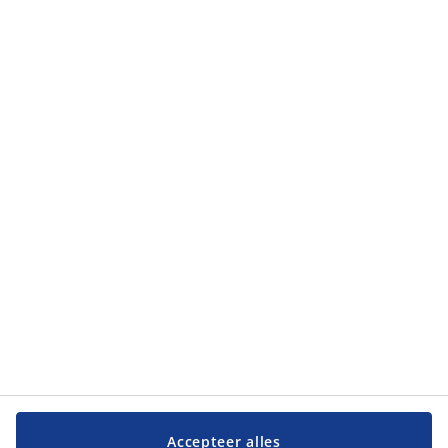
privacybeleid
.
Categorieën
Categorieën
Klantenservice
Klantenservice
JYSK
JYSK
Hoofdkantoor
Volg JYSK
Accepteer alles