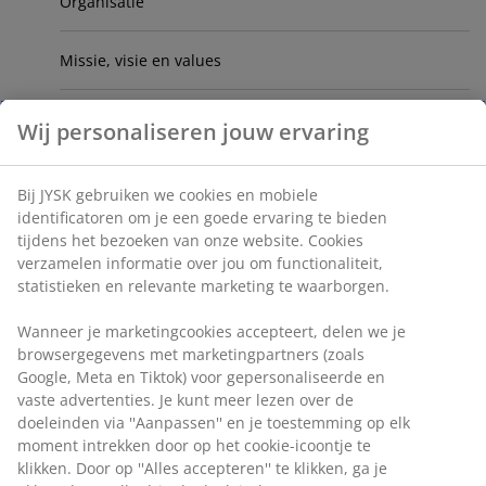
Organisatie
Missie, visie en values
Jaarverslag
Wij personaliseren jouw ervaring
Sponsorschappen
Bij JYSK gebruiken we cookies en mobiele
identificatoren om je een goede ervaring te bieden
Leveranciers
tijdens het bezoeken van onze website. Cookies
verzamelen informatie over jou om functionaliteit,
statistieken en relevante marketing te waarborgen.
Verantwoord ondernemen
Wanneer je marketingcookies accepteert, delen we je
Productkwaliteit en -veiligheid bij JYSK
browsergegevens met marketingpartners (zoals
Google, Meta en Tiktok) voor gepersonaliseerde en
vaste advertenties. Je kunt meer lezen over de
JYSK – Slapen en wonen op z'n Scandinavisch
doeleinden via ''Aanpassen'' en je toestemming op elk
moment intrekken door op het cookie-icoontje te
klikken. Door op ''Alles accepteren'' te klikken, ga je
JYSK en de Deense koninklijke familie