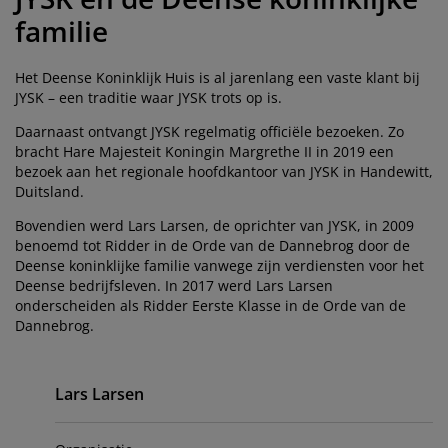
eubelonderhoud en accessoires
uitenverlichting
orgordijnen
oeslakens
edframes
rlichting
familie
aamfolie
amperen
ledingkasten
edbodems
uishoud
Het Deense Koninklijk Huis is al jarenlang een vaste klant bij
JYSK – een traditie waar JYSK trots op is.
ccessoires
laapkamermeubels
attenbodems
inderkamer
Daarnaast ontvangt JYSK regelmatig officiële bezoeken. Zo
bracht Hare Majesteit Koningin Margrethe II in 2019 een
indermatrassen
assen en strijken
bezoek aan het regionale hoofdkantoor van JYSK in Handewitt,
Duitsland.
inderbedden
Bovendien werd Lars Larsen, de oprichter van JYSK, in 2009
benoemd tot Ridder in de Orde van de Dannebrog door de
Deense koninklijke familie vanwege zijn verdiensten voor het
Deense bedrijfsleven. In 2017 werd Lars Larsen
onderscheiden als Ridder Eerste Klasse in de Orde van de
Dannebrog.
Primary
Lars Larsen