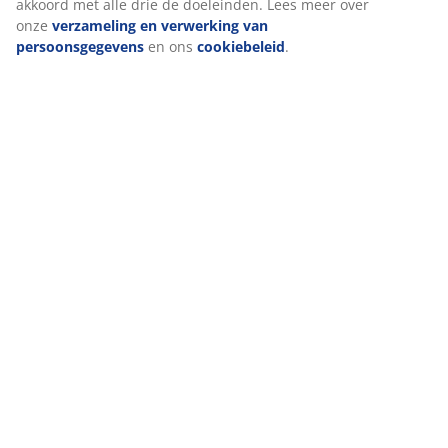
akkoord met alle drie de doeleinden. Lees meer over
onze
verzameling en verwerking van
persoonsgegevens
en ons
cookiebeleid
.
47 JAAR GEWELDIGE AANBIEDINGEN
3600 winkels wereldwijd in 49 landen.
SCANDINAVISCHE ROOTS
Wij zijn wereldwijd vertegenwoordigd met Scandinavische
roots.
MATRASGARANTIE