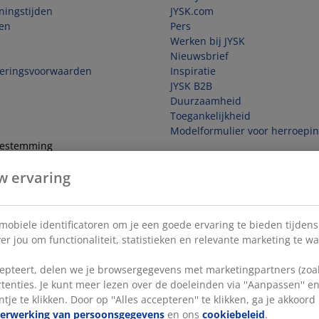
ningstijden
JYSK.com
en
Pers
Werken bij JYSK
Nieuwsbrief
veringsvoorwaarden
Inspiratie
JYSK B2B
Duurzaamheid
Toegankelijkheid
Modelformulier voor herroepi
toestemming
w ervaring
e overeenkomst
 mobiele identificatoren om je een goede ervaring te bieden tijden
r jou om functionaliteit, statistieken en relevante marketing te w
pteert, delen we je browsergegevens met marketingpartners (zoals
tenties. Je kunt meer lezen over de doeleinden via ''Aanpassen'' 
tje te klikken. Door op ''Alles accepteren'' te klikken, ga je akkoor
verwerking van persoonsgegevens
en ons
cookiebeleid
.