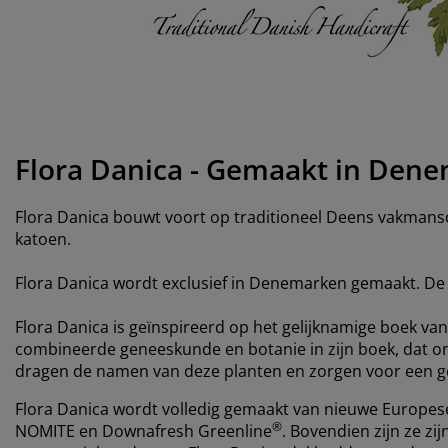
ubelonderhoud en accessoires
itenverlichting
rgordijnen
eslakens
dframes
rlichting
amfolie
mperen
edingkasten
edbodems
ishoud
cessoires
aapkamermeubels
ttenbodems
nderkamer
ndermatrassen
ssen en strijken
Flora Danica - Gemaakt in Den
nderbedden
Flora Danica bouwt voort op traditioneel Deens vakmansch
katoen.
Flora Danica wordt exclusief in Denemarken gemaakt. De 
Flora Danica is geïnspireerd op het gelijknamige boek va
combineerde geneeskunde en botanie in zijn boek, dat o
dragen de namen van deze planten en zorgen voor een g
Flora Danica wordt volledig gemaakt van nieuwe Europese
®
NOMITE en Downafresh Greenline
. Bovendien zijn ze zi