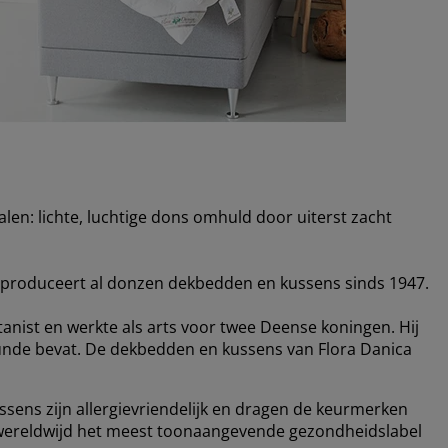
len: lichte, luchtige dons omhuld door uiterst zacht
n produceert al donzen dekbedden en kussens sinds 1947.
tanist en werkte als arts voor twee Deense koningen. Hij
unde bevat. De dekbedden en kussens van Flora Danica
sens zijn allergievriendelijk en dragen de keurmerken
 wereldwijd het meest toonaangevende gezondheidslabel