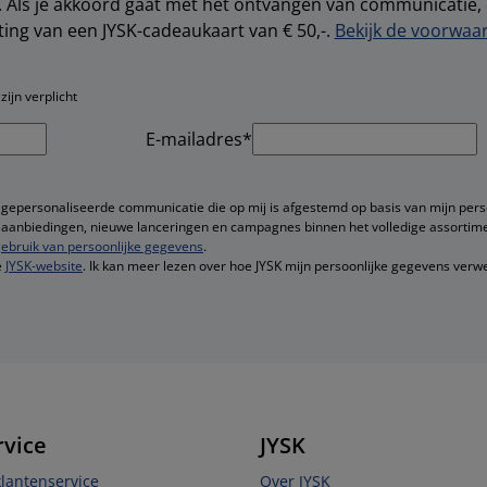
s. Als je akkoord gaat met het ontvangen van communicatie
ting van een JYSK-cadeaukaart van € 50,-.
Bekijk de voorwaar
ijn verplicht
E-mailadres*
 gepersonaliseerde communicatie die op mij is afgestemd op basis van mijn pers
ge aanbiedingen, nieuwe lanceringen en campagnes binnen het volledige assortime
ebruik van persoonlijke gegevens
.
e
JYSK-website
. Ik kan meer lezen over hoe JYSK mijn persoonlijke gegevens verwe
rvice
JYSK
lantenservice
Over JYSK