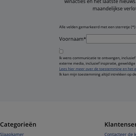
winacties en het laatste nieuw
maandelijkse verlo
Alle velden gemarkeerd met een sterretje (*) z
Voornaam*
Ik wens communicatie te ontvangen, inclusief
externe media, inclusief inspiratie, geweldi
Lees hier meer over de toestemming en het g
Ik kan mijn toestemming altijd intrekken op d
Categorieën
Klantense
Slaapkamer
Contacteer de k