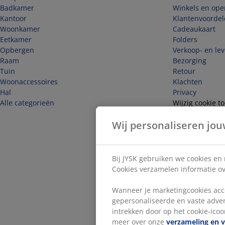
Badkamer
Winkels en ope
Kantoor
Klantenvoordel
Woonkamer
Cadeaukaart
Eetkamer
Folders
Opbergen
Verkoop- en le
Raam
Bezorging
Tuin
Retour
Woonaccessoires
Klachten
Hal
Privacy
Alle categorieën
Wijzig cookie 
Veiligheid
Wij personaliseren jou
Herroep hier d
Bij JYSK gebruiken we cookies en
Cookies verzamelen informatie ove
Wanneer je marketingcookies acce
gepersonaliseerde en vaste adver
intrekken door op het cookie-icoon
meer over onze
verzameling en 