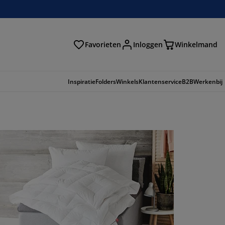
Favorieten
Inloggen
Winkelmand
n
Inspiratie
Folders
Winkels
Klantenservice
B2B
Werkenbij