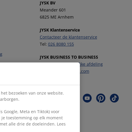
JYSK BV
Meander 601
6825 ME Arnhem
JYSK Klantenservice
Contacteer de klantenservice
Tel:
026 8080 155
ng
JYSK BUSINESS TO BUSINESS
Contacteer de zakelijke afdeling
E-mail:
b2b-nl@JYSK.com
Volg JYSK
s het bezoeken van onze website.
aarborgen.
 Google, Meta en Tiktok) voor
en je toestemming op elk moment
d met alle drie de doeleinden. Lees