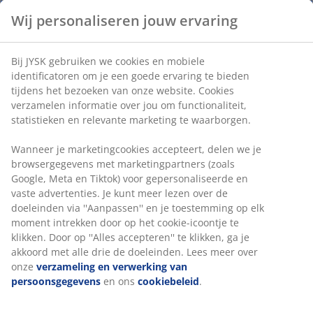
tot de beste en fijnste op de markt.
Wij personaliseren jouw ervaring
Ringsted Dun is geschikt voor mensen met allergieën.
De dekbedden en kussens zijn gecertificeerd volgens
Bij JYSK gebruiken we cookies en mobiele
de OEKO-TEX® Standard 100. Dit is wereldwijd het
identificatoren om je een goede ervaring te bieden
meest toonaangevende gezondheidslabel voor
tijdens het bezoeken van onze website. Cookies
textielproducten. Bovendien draagt Ringsted Dun de
verzamelen informatie over jou om functionaliteit,
keurmerken NOMITE en Downafresh Greenline®.
statistieken en relevante marketing te waarborgen.
Wanneer je marketingcookies accepteert, delen we je
browsergegevens met marketingpartners (zoals
Google, Meta en Tiktok) voor gepersonaliseerde en
vaste advertenties. Je kunt meer lezen over de
47 JAAR GEWELDIGE AANBIEDINGEN
doeleinden via ''Aanpassen'' en je toestemming op elk
3600 winkels wereldwijd in 49 landen.
moment intrekken door op het cookie-icoontje te
klikken. Door op ''Alles accepteren'' te klikken, ga je
akkoord met alle drie de doeleinden. Lees meer over
onze
verzameling en verwerking van
persoonsgegevens
en ons
cookiebeleid
.
SCANDINAVISCHE ROOTS
Wij zijn wereldwijd vertegenwoordigd met Scandinavische