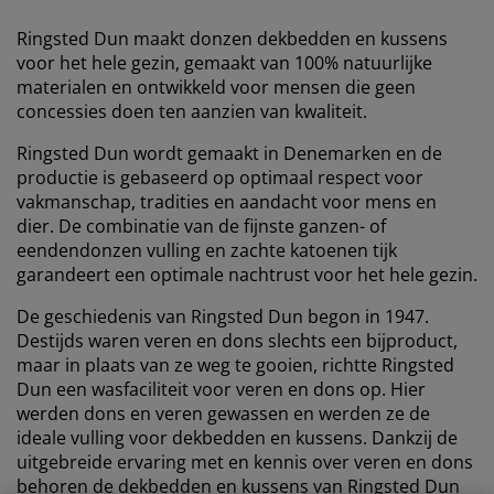
eubelonderhoud en accessoires
uitenverlichting
orgordijnen
oeslakens
edframes
rlichting
Ringsted Dun maakt donzen dekbedden en kussens
aamfolie
amperen
voor het hele gezin, gemaakt van 100% natuurlijke
ledingkasten
edbodems
uishoud
materialen en ontwikkeld voor mensen die geen
concessies doen ten aanzien van kwaliteit.
ccessoires
laapkamermeubels
attenbodems
inderkamer
Ringsted Dun wordt gemaakt in Denemarken en de
indermatrassen
assen en strijken
productie is gebaseerd op optimaal respect voor
vakmanschap, tradities en aandacht voor mens en
inderbedden
dier. De combinatie van de fijnste ganzen- of
eendendonzen vulling en zachte katoenen tijk
garandeert een optimale nachtrust voor het hele gezin.
De geschiedenis van Ringsted Dun begon in 1947.
Destijds waren veren en dons slechts een bijproduct,
maar in plaats van ze weg te gooien, richtte Ringsted
Dun een wasfaciliteit voor veren en dons op. Hier
werden dons en veren gewassen en werden ze de
ideale vulling voor dekbedden en kussens. Dankzij de
uitgebreide ervaring met en kennis over veren en dons
behoren de dekbedden en kussens van Ringsted Dun