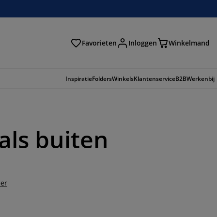
Favorieten
Inloggen
Winkelmand
n
Inspiratie
Folders
Winkels
Klantenservice
B2B
Werkenbij
als buiten
er