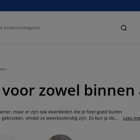
Zoeke
iten
voor zowel binnen 
amer, maar er zijn ook vloerkleden die je heel goed buiten
n gebruiken, omdat ze weerbestendig zijn. Zo kun je de
Lees me
en we verschillende buitenvloerkleden met kleuren als
binnen en buiten leuke printjes. Voor meer inspiratie kun
inkel
bij jou in de buurt.