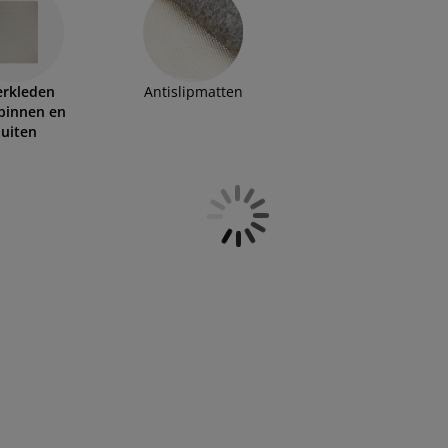
erkleden
Antislipmatten
binnen en
uiten