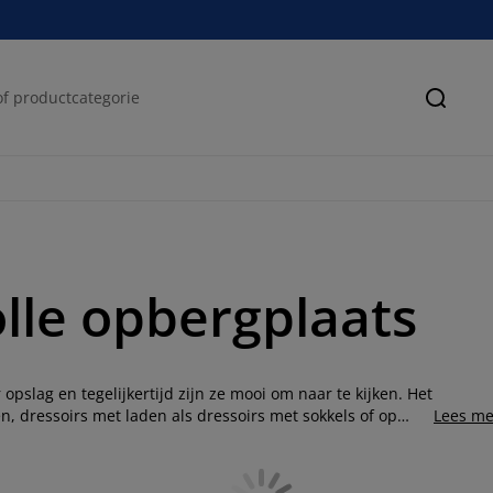
Zoeke
volle opbergplaats
opslag en tegelijkertijd zijn ze mooi om naar te kijken. Het
, dressoirs met laden als dressoirs met sokkels of op
Lees me
 dressoirs om uit te kiezen. Als je van riet houdt, kun je
p een kleine rieten kast met een lage hoogte. Of je dressoir
maakt moet zijn van hout, eiken of essen, je vindt het