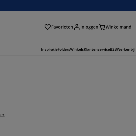
Favorieten
Inloggen
Winkelmand
n
Inspiratie
Folders
Winkels
Klantenservice
B2B
Werkenbij
er