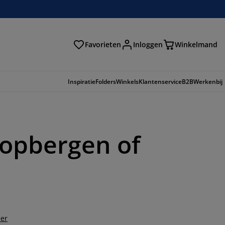
Favorieten
Inloggen
Winkelmand
n
Inspiratie
Folders
Winkels
Klantenservice
B2B
Werkenbij
 opbergen of
er