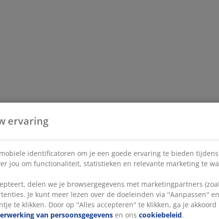
w ervaring
 mobiele identificatoren om je een goede ervaring te bieden tijden
r jou om functionaliteit, statistieken en relevante marketing te w
pteert, delen we je browsergegevens met marketingpartners (zoals
tenties. Je kunt meer lezen over de doeleinden via ''Aanpassen'' 
tje te klikken. Door op ''Alles accepteren'' te klikken, ga je akkoor
verwerking van persoonsgegevens
en ons
cookiebeleid
.