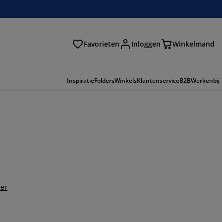
Favorieten
Inloggen
Winkelmand
n
Inspiratie
Folders
Winkels
Klantenservice
B2B
Werkenbij
er