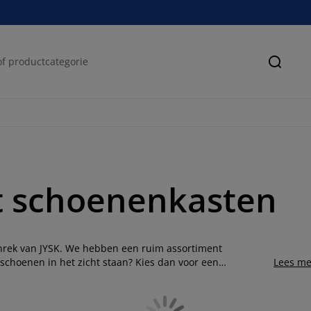
Zoeke
t schoenenkasten
enrek van JYSK. We hebben een ruim assortiment
 schoenen in het zicht staan? Kies dan voor een
Lees me
n in de lade van de kast schuift. Vind je het geen
an is een schoenenrek of schoenenbank iets voor jou. Je
enrek. Opgeruimd staat netjes!