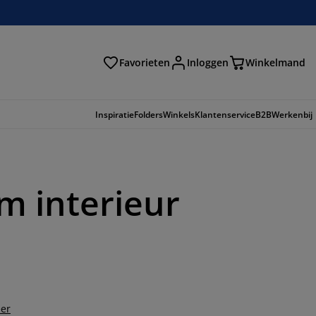
Favorieten
Inloggen
Winkelmand
n
Inspiratie
Folders
Winkels
Klantenservice
B2B
Werkenbij
m interieur
er