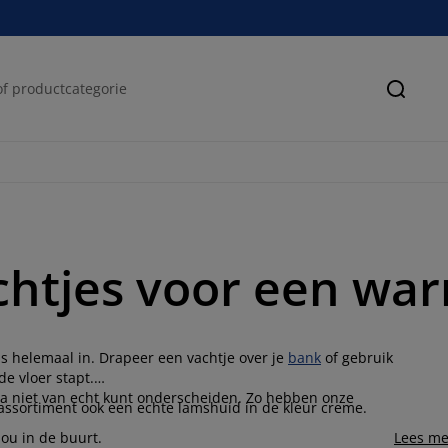
Zoeke
htjes voor een war
 helemaal in. Drapeer een vachtje over je
bank
of gebruik
de vloer stapt.
jna niet van echt kunt onderscheiden. Zo hebben onze
 assortiment ook een echte lamshuid in de kleur creme.
jou in de buurt.
Lees me