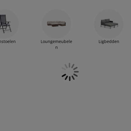
nstoelen
Loungemeubele
Ligbedden
n