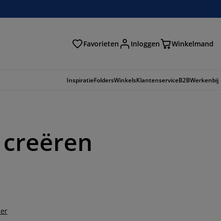
Favorieten
Inloggen
Winkelmand
n
Inspiratie
Folders
Winkels
Klantenservice
B2B
Werkenbij
 creëren
er