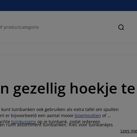
Zoeke
 gezellig hoekje te
e kunt tuinbanken ook gebruiken als extra tafel om spullen
kunt er bijvoorbeeld een aantal mooie
bloempotten
of
zachte
tuinkussens
op je tuinbank, zodat iedereen
 een ruim assortiment tuinbanken. Kies voor tuinbankjes
Lees me