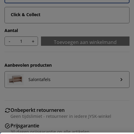
Click & Collect
Aantal
-
+
Toevoegen aan winkelmand
Aanbevolen producten
Salontafels
Wij personaliseren jouw ervaring
Onbeperkt retourneren
Geen tijdslimiet - retourneer in iedere JYSK-winkel
Bij JYSK gebruiken we cookies en mobiele
Prijsgarantie
identificatoren om je een goede ervaring te bieden
30 dagen prijsgarantie op alle artikelen
tijdens het bezoeken van onze website. Cookies