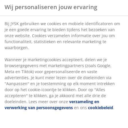
verzamelen informatie over jou om functionaliteit,
Flexibele bezorgopties
statistieken en relevante marketing te waarborgen.
Snelle en gemakkelijke bezorgopties naar keuze
Wanneer je marketingcookies accepteert, delen we je
browsergegevens met marketingpartners (zoals
Google, Meta en Tiktok) voor gepersonaliseerde en
3-zitsbank van stof. Zit- en rugkussens van schuim.
vaste advertenties. Je kunt meer lezen over de
Poten van massief eiken. Kan worden gespiegeld. B256
doeleinden via ''Aanpassen'' en je toestemming op elk
x H82 x D90/137 cm
moment intrekken door op het cookie-icoontje te
klikken. Door op ''Alles accepteren'' te klikken, ga je
Artikelnummer: 3690476
akkoord met alle drie de doeleinden. Lees meer over
onze
verzameling en verwerking van
Montage-instructies
persoonsgegevens
en ons
cookiebeleid
.
Specificaties
Beoordelingen