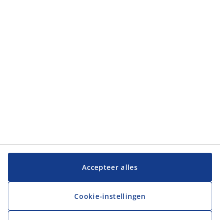
Categorieën
Categorieën
Klantenservice
Klantenservice
JYSK
JYSK
Hoofdkantoor
Volg JYSK