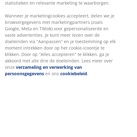
Flexibele bezorgopties
Snelle en gemakkelijke bezorgopties naar keuze
Artikelnummer: 3650062
Montage-instructies
Specificaties
Beoordelingen
(
17
)
Levering