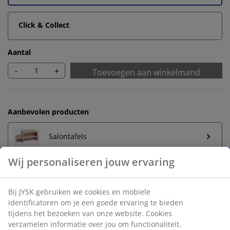
Click & Collect
Aantal
-
+
Toevoegen aan winkelmand
Aanbevolen producten
Salontafels
Onbeperkt retourneren
Geen tijdslimiet - retourneer in iedere JYSK-winkel
Prijsgarantie
30 dagen prijsgarantie op alle artikelen