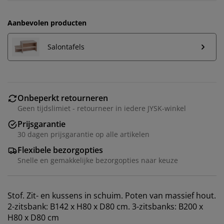
Aanbevolen producten
Salontafels
Onbeperkt retourneren
Geen tijdslimiet - retourneer in iedere JYSK-winkel
Prijsgarantie
30 dagen prijsgarantie op alle artikelen
Flexibele bezorgopties
Wij personaliseren jouw ervaring
Snelle en gemakkelijke bezorgopties naar keuze
Bij JYSK gebruiken we cookies en mobiele
identificatoren om je een goede ervaring te bieden
Stof. Zit- en kussens in schuim. Poten van massief hout.
tijdens het bezoeken van onze website. Cookies
2-zitsbank: B142 x H80 x D80 cm. 3-zitsbanks: B200 x
verzamelen informatie over jou om functionaliteit,
H80 x D80 cm
statistieken en relevante marketing te waarborgen.