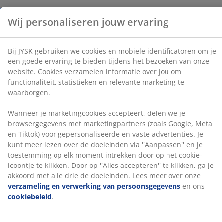
Artikelnummer: S364040
Wanneer je marketingcookies accepteert, delen we je
browsergegevens met marketingpartners (zoals
Google, Meta en Tiktok) voor gepersonaliseerde en
vaste advertenties. Je kunt meer lezen over de
Deze set omvat:
doeleinden via ''Aanpassen'' en je toestemming op elk
moment intrekken door op het cookie-icoontje te
klikken. Door op ''Alles accepteren'' te klikken, ga je
akkoord met alle drie de doeleinden. Lees meer over
Specificaties
onze
verzameling en verwerking van
persoonsgegevens
en ons
cookiebeleid
.
Beoordelingen
(
3
)
Levering