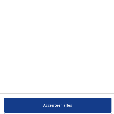
Categorieën
Categorieën
Klantenservice
Klantenservice
JYSK
JYSK
Hoofdkantoor
Volg JYSK
Accepteer alles
Cookie-instellingen