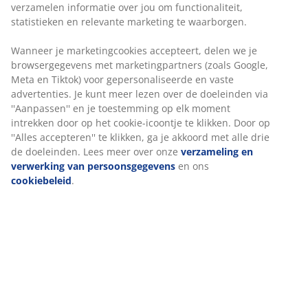
statistieken en relevante marketing te waarborgen.
Flexibele bezorgopties
Snelle en gemakkelijke bezorgopties naar keuze
Wanneer je marketingcookies accepteert, delen we je
browsergegevens met marketingpartners (zoals
Google, Meta en Tiktok) voor gepersonaliseerde en
vaste advertenties. Je kunt meer lezen over de
Artikelnummer: 3630124
doeleinden via ''Aanpassen'' en je toestemming op elk
moment intrekken door op het cookie-icoontje te
Montage-instructies
klikken. Door op ''Alles accepteren'' te klikken, ga je
akkoord met alle drie de doeleinden. Lees meer over
onze
verzameling en verwerking van
persoonsgegevens
en ons
cookiebeleid
.
Specificaties
Beoordelingen
(
9
)
Levering