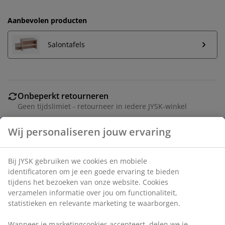
Aanbevolen producten
Salontafels
Onbeperkt retourneren
Geen tijdslimiet - retourneer in iedere JYSK-winkel
Prijsgarantie
30 dagen prijsgarantie op alle artikelen
Flexibele bezorgopties
Snelle en gemakkelijke bezorgopties naar keuze
Artikelnummer: 3630119
Montage-instructies