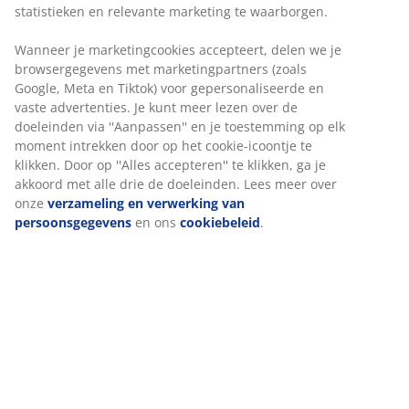
statistieken en relevante marketing te waarborgen.
2-zitsbank van stof. Zit- en rugkussens van schuim. Met
Wanneer je marketingcookies accepteert, delen we je
elektrisch bedienbaar traploos kantelmechanisme en
browsergegevens met marketingpartners (zoals
ingebouwde voetsteun. B138 x H103 x D90 cm
Google, Meta en Tiktok) voor gepersonaliseerde en
vaste advertenties. Je kunt meer lezen over de
Artikelnummer: 3699105
doeleinden via ''Aanpassen'' en je toestemming op elk
moment intrekken door op het cookie-icoontje te
Montage-instructies
klikken. Door op ''Alles accepteren'' te klikken, ga je
akkoord met alle drie de doeleinden. Lees meer over
onze
verzameling en verwerking van
persoonsgegevens
en ons
cookiebeleid
.
Specificaties
Beoordelingen
(
83
)