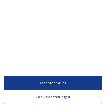
Categorieën
Categorieën
Klantenservice
Klantenservice
JYSK
JYSK
Hoofdkantoor
Volg JYSK
Accepteer alles
Cookie-instellingen