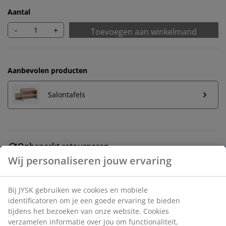
Aantal
-
+
Toevoegen aan winkelmand
Aanbevolen producten
Salontafels
Onbeperkt retourneren
Geen tijdslimiet - retourneer in iedere JYSK-winkel
Wij personaliseren jouw ervaring
Prijsgarantie
30 dagen prijsgarantie op alle artikelen
Bij JYSK gebruiken we cookies en mobiele
Flexibele bezorgopties
identificatoren om je een goede ervaring te bieden
Snelle en gemakkelijke bezorgopties naar keuze
tijdens het bezoeken van onze website. Cookies
verzamelen informatie over jou om functionaliteit,