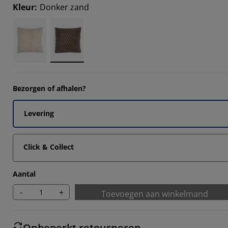
3332%
Kleur
:
Donker zand
3332%
3332%
Bezorgen of afhalen?
Levering
Click & Collect
Aantal
-
+
Toevoegen aan winkelmand
Onbeperkt retourneren