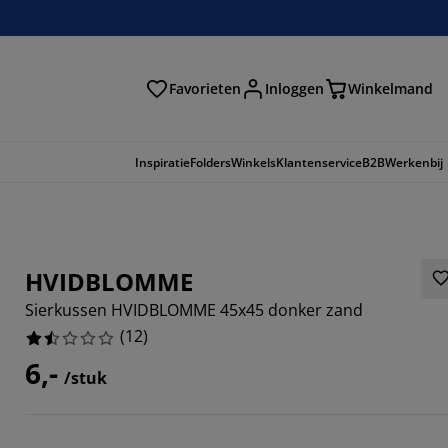
Favorieten
Inloggen
Winkelmand
n
Inspiratie
Folders
Winkels
Klantenservice
B2B
Werkenbij
HVIDBLOMME
Sierkussen HVIDBLOMME 45x45 donker zand
(
12
)
6,-
/stuk