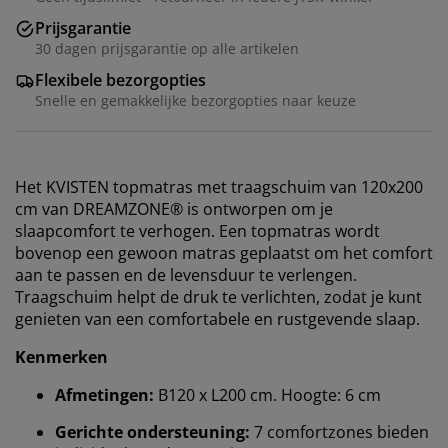
Prijsgarantie
30 dagen prijsgarantie op alle artikelen
Flexibele bezorgopties
Snelle en gemakkelijke bezorgopties naar keuze
Het KVISTEN topmatras met traagschuim van 120x200
cm van DREAMZONE® is ontworpen om je
slaapcomfort te verhogen. Een topmatras wordt
bovenop een gewoon matras geplaatst om het comfort
aan te passen en de levensduur te verlengen.
Traagschuim helpt de druk te verlichten, zodat je kunt
genieten van een comfortabele en rustgevende slaap.
Kenmerken
Afmetingen:
B120 x L200 cm. Hoogte: 6 cm
Gerichte ondersteuning:
7 comfortzones bieden
Wij personaliseren jouw ervaring