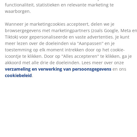
zorgt voor gerichte ondersteuning en een evenwichtig
comfort gedurende de hele nacht.
Traagschuim
Traagschuim vormt zich precies naar je lichaam. Het
verdeelt je gewicht gelijkmatig, waardoor de druk op je
spieren en gewrichten wordt verlicht. Omdat
traagschuim een ​​gesloten celstructuur heeft, kan het
iets warmer aanvoelen dan andere schuimsoorten
zoals AIR-traagschuim of Comfort+-schuim.
Gewatteerde tijk
De tijk is behandeld met aloë vera, wat het matras een
zachte aanraking geeft.
OEKO-TEX® STANDARD 100
Dit topmatras is OEKO-TEX® STANDARD 100
gecertificeerd. Dit betekent dat elk onderdeel, van
stoffen en vullingen tot garen en ritsen, is getest door
onafhankelijke OEKO-TEX®-instituten en voldoet aan
strenge limieten voor schadelijke stoffen.