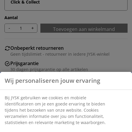
Click & Collect
Aantal
-
+
Toevoegen aan winkelmand
Onbeperkt retourneren
Geen tijdslimiet - retourneer in iedere JYSK-winkel
Prijsgarantie
30 dagen prijsgarantie op alle artikelen
Flexibele bezorgopties
Snelle en gemakkelijke bezorgopties naar keuze
Artikelnummer: 1634901