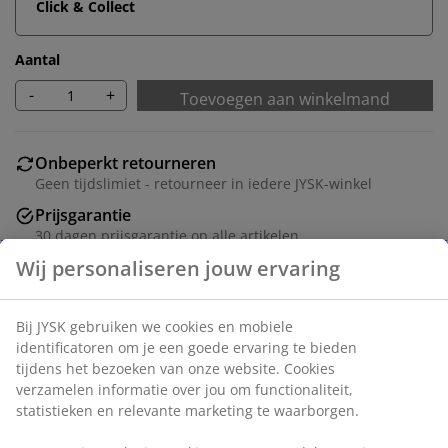
Click & Collect
Aantal
-
+
Toevoegen aan winkelmand
Onbeperkt retourneren
Geen tijdslimiet - retourneer in iedere JYSK-winkel
Prijsgarantie
30 dagen prijsgarantie op alle artikelen
Wij personaliseren jouw ervaring
Flexibele bezorgopties
Snelle en gemakkelijke bezorgopties naar keuze
Bij JYSK gebruiken we cookies en mobiele
identificatoren om je een goede ervaring te bieden
Artikelnummer: 1634944
tijdens het bezoeken van onze website. Cookies
verzamelen informatie over jou om functionaliteit,
statistieken en relevante marketing te waarborgen.