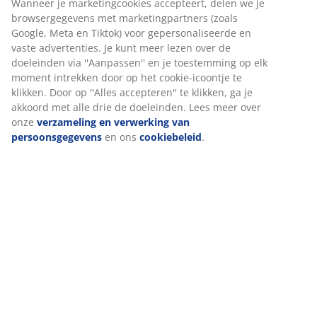
Specificaties
Wanneer je marketingcookies accepteert, delen we je
browsergegevens met marketingpartners (zoals
Google, Meta en Tiktok) voor gepersonaliseerde en
vaste advertenties. Je kunt meer lezen over de
Beoordelingen
doeleinden via ''Aanpassen'' en je toestemming op elk
moment intrekken door op het cookie-icoontje te
(
15
)
klikken. Door op ''Alles accepteren'' te klikken, ga je
akkoord met alle drie de doeleinden. Lees meer over
onze
verzameling en verwerking van
Over het merk
persoonsgegevens
en ons
cookiebeleid
.
Levering