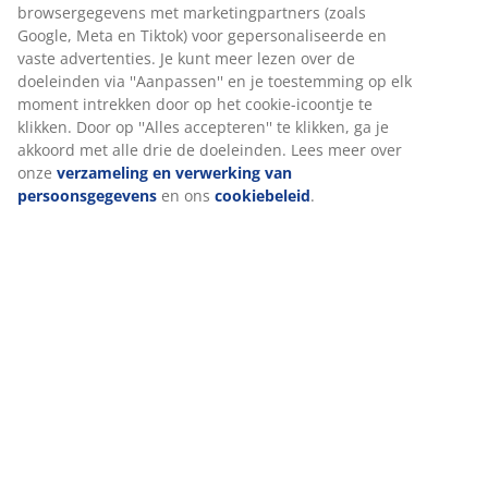
browsergegevens met marketingpartners (zoals
Google, Meta en Tiktok) voor gepersonaliseerde en
Beoordelingen
vaste advertenties. Je kunt meer lezen over de
(
0
)
doeleinden via ''Aanpassen'' en je toestemming op elk
moment intrekken door op het cookie-icoontje te
klikken. Door op ''Alles accepteren'' te klikken, ga je
akkoord met alle drie de doeleinden. Lees meer over
Over het merk
onze
verzameling en verwerking van
persoonsgegevens
en ons
cookiebeleid
.
Levering