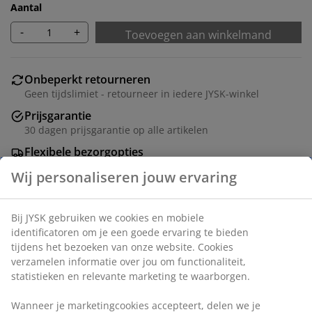
Aantal
-
+
Toevoegen aan winkelmand
Onbeperkt retourneren
Geen tijdslimiet - retourneer in iedere JYSK-winkel
Prijsgarantie
30 dagen prijsgarantie op alle artikelen
Flexibele bezorgopties
Snelle en gemakkelijke bezorgopties naar keuze
Wij personaliseren jouw ervaring
Bij JYSK gebruiken we cookies en mobiele
Artikelnummer: 1826100
identificatoren om je een goede ervaring te bieden
tijdens het bezoeken van onze website. Cookies
verzamelen informatie over jou om functionaliteit,
statistieken en relevante marketing te waarborgen.
Specificaties
Wanneer je marketingcookies accepteert, delen we je