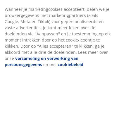
gecombineerd gebruikt kunnen worden voor een extra
warm dekbed. Zo kun je de warmte van het dekbed het
hele jaar door aanpassen aan je voorkeuren. Een
praktisch knoopsysteem maakt het mogelijk om de
twee dekbedden eenvoudig aan elkaar te bevestigen of
van elkaar te scheiden, waardoor je drie
warmteniveaus in één flexibele oplossing krijgt.
Gesiliconiseerd dons
Kleine, donsvormige vezels blijven uitzonderlijk goed
van elkaar gescheiden. Het zachte, lichte dons heeft
een hoog isolerend vermogen, behoudt zijn volume en
is gemakkelijk op zijn plaats te schudden. De
siliconencoating maakt de vezels zacht en glad, wat
zorgt voor een aangenaam gevoel en voorkomt dat ze
in de knoop raken. Vulgewicht 500/800 g.
Katoenen stof
Katoen is ademend en voelt zacht en natuurlijk aan,
wat bijdraagt ​​aan een comfortabele nachtrust.