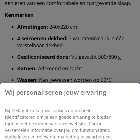
genieten van een comfortabele en rustgevende slaap.
Kenmerken
Afmetingen:
240x220 cm
4-seizoenen dekbed:
3 warmteniveaus in één
verstelbaar dekbed
Gesiliconiseerd dons:
Vulgewicht 500/800 g
Katoen:
Ademend en zacht
Wassen:
Kan gewassen worden op 60°C
OEKO-TEX® STANDARD 100:
Getest op
schadelijke stoffen
5 jaar garantie:
Een duurzame keuze
4-seizoenen dekbed
Een 4-seizoenen dekbed bestaat uit twee dekbedden:
een koel en een warm, die afzonderlijk of