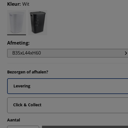
0052%
Kleur
:
Wit
762%
1163%
349%
Afmeting
:
B35xL44xH60
Bezorgen of afhalen?
Levering
Click & Collect
Aantal