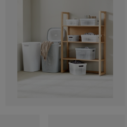
10.05291005291
4.761904761904
2.116402116402
6.349206349206