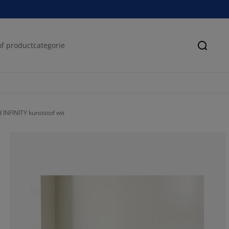
Zoeke
INFINITY kunststof wit
76.71957671957