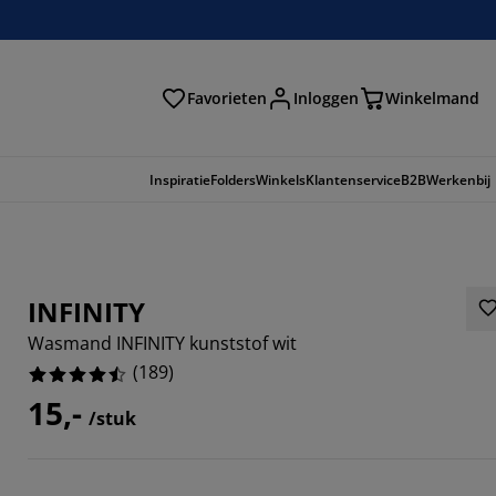
Favorieten
Inloggen
Winkelmand
n
Inspiratie
Folders
Winkels
Klantenservice
B2B
Werkenbij
INFINITY
Wasmand INFINITY kunststof wit
(
189
)
15,-
/stuk
672%