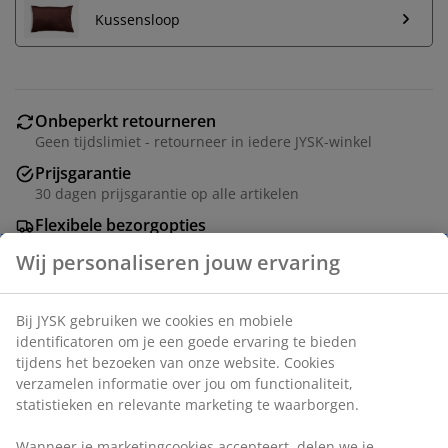
Kussensloop
Onbeperkt retourneren
Geen tijdslimiet - retourneer in iedere JYSK-winkel
Prijsgarantie
30 dagen prijsgarantie op alle artikelen
Flexibele bezorgopties
Snelle en gemakkelijke bezorgopties naar keuze
Wij personaliseren jouw ervaring
Bij JYSK gebruiken we cookies en mobiele
Binnenkussen 40x40 cm met zachte, lichte vulling van
identificatoren om je een goede ervaring te bieden
gesiliconiseerde holle vezels (100% gerecycleerd), 450
tijdens het bezoeken van onze website. Cookies
g. Hoes van 100% katoen. Wasbaar op 60° C.
verzamelen informatie over jou om functionaliteit,
statistieken en relevante marketing te waarborgen.
Artikelnummer: 6800103
Wanneer je marketingcookies accepteert, delen we je