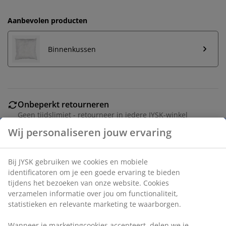
Aanbevolen producten
Binnenkussen
Onbeperkt retourneren
Geen tijdslimiet - retourneer in iedere JYSK-winkel
Prijsgarantie
30 dagen prijsgarantie op alle artikelen
Flexibele bezorgopties
Snelle en gemakkelijke bezorgopties naar keuze
Artikelnummer: 6899573