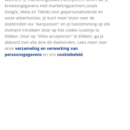
Specificaties
Beoordelingen
(
0
)
Levering