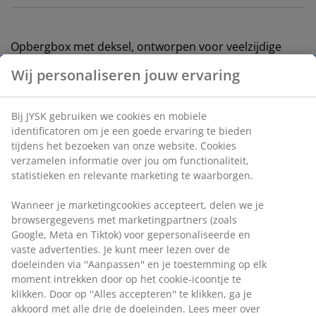
Opbergbox met deksel, ontworpen voor veelzijdige
opslag en organisatie in huis. Gemaakt van duurzaam,
Wij personaliseren jouw ervaring
transparant kunststof dat het gemakkelijk maakt om de
inhoud te zien. De box is stapelbaar en de
klemhandvatten houden de deksel op zijn plaats.
Bij JYSK gebruiken we cookies en mobiele
Inhoud van 32 liter. B39 x L50 x H26 cm
identificatoren om je een goede ervaring te bieden
tijdens het bezoeken van onze website. Cookies
verzamelen informatie over jou om functionaliteit,
Artikelnummer: 3921256
statistieken en relevante marketing te waarborgen.
Wanneer je marketingcookies accepteert, delen we je
browsergegevens met marketingpartners (zoals
Specificaties
Google, Meta en Tiktok) voor gepersonaliseerde en
vaste advertenties. Je kunt meer lezen over de
doeleinden via ''Aanpassen'' en je toestemming op elk
moment intrekken door op het cookie-icoontje te
Beoordelingen
klikken. Door op ''Alles accepteren'' te klikken, ga je
(
66
)
akkoord met alle drie de doeleinden. Lees meer over