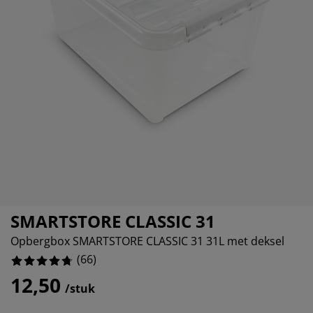
eubelonderhoud en accessoires
uitenverlichting
orgordijnen
oeslakens
edframes
rlichting
%
aamfolie
amperen
ledingkasten
edbodems
uishoud
%
ccessoires
%
laapkamermeubels
attenbodems
inderkamer
indermatrassen
assen en strijken
inderbedden
SMARTSTORE CLASSIC 31
Opbergbox SMARTSTORE CLASSIC 31 31L met deksel
(
66
)
12,50
/stuk