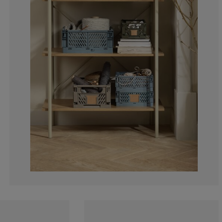
50%
0%
0%
50%