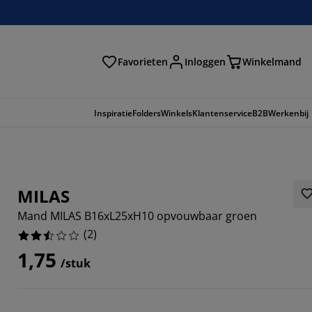
Favorieten
Inloggen
Winkelmand
n
Inspiratie
Folders
Winkels
Klantenservice
B2B
Werkenbij
MILAS
Mand MILAS B16xL25xH10 opvouwbaar groen
(
2
)
1,75
/stuk