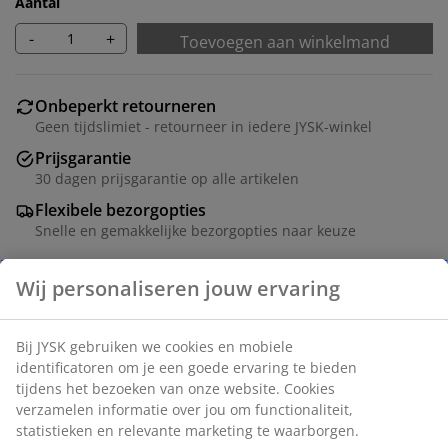
Aantal
-
+
Toevoegen aan winkelmand
Onbeperkt retourneren
Geen tijdslimiet - retourneer in iedere JYSK-winkel
Prijsgarantie
30 dagen prijsgarantie op alle artikelen
Flexibele bezorgopties
Snelle en gemakkelijke bezorgopties naar keuze
Zwarte mand van 17 liter met handvatten en een
praktisch, geperforeerd ontwerp. Ideaal voor het
opbergen van speelgoed, kleding en diverse
huishoudelijke artikelen. De mand is gemaakt van
kunststof, dat gemakkelijk schoon te maken is. B26 x
L36 x H22 cm