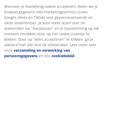
Artikelnummer: 4961800
Specificaties
Beoordelingen
(
41
)
Levering