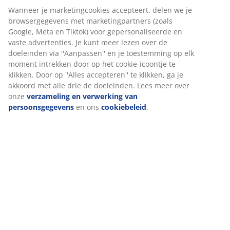
Artikelnummer: 4961700
Wij personaliseren jouw ervaring
Bij JYSK gebruiken we cookies en mobiele identificatoren om je
Specificaties
een goede ervaring te bieden tijdens het bezoeken van onze
website. Cookies verzamelen informatie over jou om
functionaliteit, statistieken en relevante marketing te
waarborgen.
Beoordelingen
(
86
)
Wanneer je marketingcookies accepteert, delen we je
browsergegevens met marketingpartners (zoals Google, Meta e
Tiktok) voor gepersonaliseerde en vaste advertenties. Je kunt
meer lezen over de doeleinden via ''Aanpassen'' en je
Levering
toestemming op elk moment intrekken door op het cookie-
icoontje te klikken. Door op ''Alles accepteren'' te klikken, ga je
akkoord met alle drie de doeleinden. Lees meer over onze
verzameling en verwerking van persoonsgegevens
en ons
cookiebeleid
.