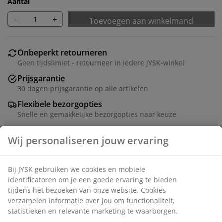
Aantal
-
+
Toevoegen aan winkelmand
Onbeperkt retourneren
Geen tijdslimiet - retourneer in iedere JYSK-winkel
Prijsgarantie
30 dagen prijsgarantie op alle artikelen
Flexibele bezorgopties
Snelle en gemakkelijke bezorgopties naar keuze
Witte mand van 17 liter met handvatten en een
praktisch, geperforeerd ontwerp. Ideaal voor het
opbergen van speelgoed, kleding en diverse
huishoudelijke artikelen. De mand is gemaakt van
kunststof, wat gemakkelijk schoon te maken is. B26 x
L36 x H22 cm