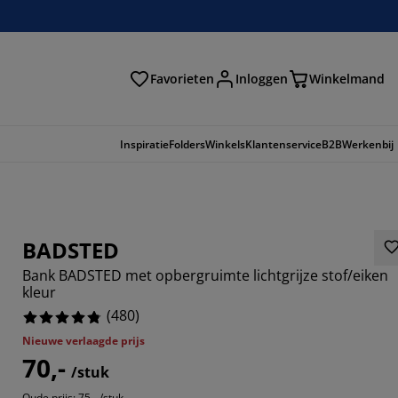
Favorieten
Inloggen
Winkelmand
n
Inspiratie
Folders
Winkels
Klantenservice
B2B
Werkenbij
BADSTED
Bank BADSTED met opbergruimte lichtgrijze stof/eiken
kleur
(
480
)
Nieuwe verlaagde prijs
70,-
333%
/stuk
Oude prijs: 75,- /stuk