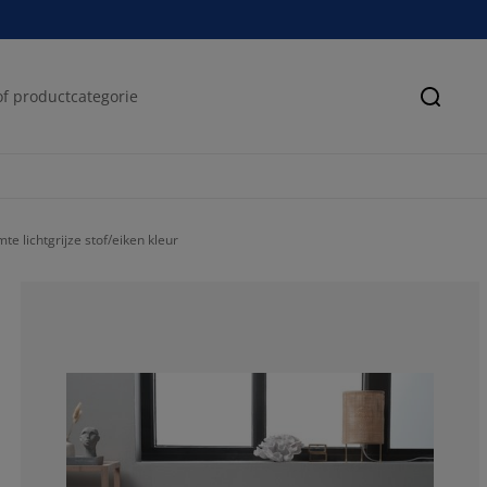
Zoeke
 lichtgrijze stof/eiken kleur
87.70833333333