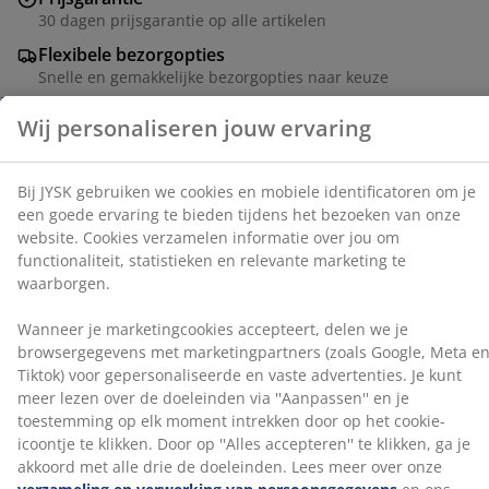
verzamelen informatie over jou om functionaliteit,
30 dagen prijsgarantie op alle artikelen
statistieken en relevante marketing te waarborgen.
Flexibele bezorgopties
Snelle en gemakkelijke bezorgopties naar keuze
Wanneer je marketingcookies accepteert, delen we je
browsergegevens met marketingpartners (zoals
Google, Meta en Tiktok) voor gepersonaliseerde en
vaste advertenties. Je kunt meer lezen over de
Artikelnummer: 2350901
doeleinden via ''Aanpassen'' en je toestemming op elk
moment intrekken door op het cookie-icoontje te
klikken. Door op ''Alles accepteren'' te klikken, ga je
akkoord met alle drie de doeleinden. Lees meer over
Specificaties
onze
verzameling en verwerking van
persoonsgegevens
en ons
cookiebeleid
.
Beoordelingen
(
28
)
Over het merk