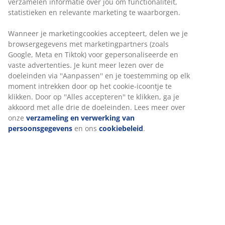
Onbeperkt retourneren
Geen tijdslimiet - retourneer in iedere JYSK-winkel
Prijsgarantie
30 dagen prijsgarantie op alle artikelen
Flexibele bezorgopties
Snelle en gemakkelijke bezorgopties naar keuze
Artikelnummer: 2350742
Specificaties
Beoordelingen
(
43
)