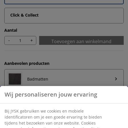
Click & Collect
Aantal
-
+
Toevoegen aan winkelmand
Aanbevolen producten
Badmatten
Handdoekrek