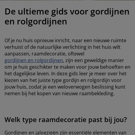
eubelonderhoud en accessoires
uitenverlichting
orgordijnen
oeslakens
edframes
rlichting
De ultieme gids voor gordijnen
aamfolie
amperen
ledingkasten
edbodems
uishoud
en rolgordijnen
ccessoires
laapkamermeubels
attenbodems
inderkamer
Of je nu huis opnieuw inricht, naar een nieuwe ruimte
indermatrassen
assen en strijken
verhuist of de natuurlijke verlichting in het huis wilt
aanpassen, raamdecoratie, oftewel
gordijnen en rolgordijnen
, zijn een geweldige manier
inderbedden
om je huis geschikter te maken voor jouw behoeften en
het dagelijkse leven. In deze gids leer je meer over het
kiezen van het juiste type gordijn en rolgordijn voor
jouw huis, zodat je een weloverwogen beslissing kunt
nemen bij het kopen van nieuwe raambekleding.
Welk type raamdecoratie past bij jou?
Gordijnen en jaloezieën zijn essentiële elementen van