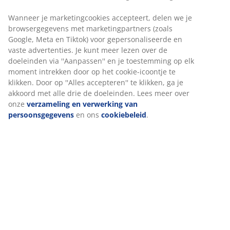
ingenaaide zak aan de bovenkant waar
de gordijnroede doorheen schuift. Deze
Wanneer je marketingcookies accepteert, delen we je
stijl verbergt de gordijnroede volledig en
browsergegevens met marketingpartners (zoals
biedt een strakke, op maat gemaakte
Google, Meta en Tiktok) voor gepersonaliseerde en
uitstraling met een zachte, golvende look
vaste advertenties. Je kunt meer lezen over de
aan de bovenkant. Gordijnen met tunnel
doeleinden via ''Aanpassen'' en je toestemming op elk
worden meestal gebruikt om een formele
moment intrekken door op het cookie-icoontje te
of luchtige look te creëren.
klikken. Door op ''Alles accepteren'' te klikken, ga je
akkoord met alle drie de doeleinden. Lees meer over
onze
verzameling en verwerking van
persoonsgegevens
en ons
cookiebeleid
.