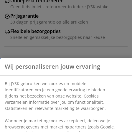
Onbeperkt retourneren
Geen tijdslimiet - retourneer in iedere JYSK-winkel
Prijsgarantie
30 dagen prijsgarantie op alle artikelen
Flexibele bezorgopties
Snelle en gemakkelijke bezorgopties naar keuze
Wij personaliseren jouw ervaring
Artikelnummer: 5590015
Montage-instructies
Bij JYSK gebruiken we cookies en mobiele
identificatoren om je een goede ervaring te bieden
tijdens het bezoeken van onze website. Cookies
Specificaties
verzamelen informatie over jou om functionaliteit,
statistieken en relevante marketing te waarborgen.
Wanneer je marketingcookies accepteert, delen we je
Beoordelingen
browsergegevens met marketingpartners (zoals
Google, Meta en Tiktok) voor gepersonaliseerde en
(
17
)