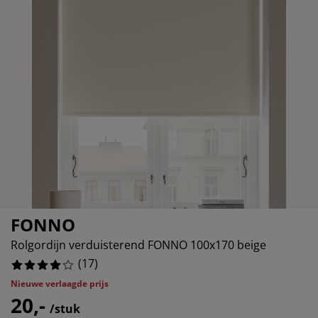
eubelonderhoud en accessoires
uitenverlichting
orgordijnen
oeslakens
edframes
rlichting
aamfolie
amperen
ledingkasten
edbodems
uishoud
ccessoires
laapkamermeubels
attenbodems
inderkamer
%
indermatrassen
assen en strijken
inderbedden
FONNO
Rolgordijn verduisterend FONNO 100x170 beige
(
17
)
Nieuwe verlaagde prijs
20,-
/stuk