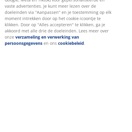
Beoordelingen
(
5
)
Wij personaliseren jouw ervaring
Levering
Bij JYSK gebruiken we cookies en mobiele identificatoren om je 
goede ervaring te bieden tijdens het bezoeken van onze website
Cookies verzamelen informatie over jou om functionaliteit,
statistieken en relevante marketing te waarborgen.
Wanneer je marketingcookies accepteert, delen we je
browsergegevens met marketingpartners (zoals Google, Meta e
Tiktok) voor gepersonaliseerde en vaste advertenties. Je kunt m
lezen over de doeleinden via ''Aanpassen'' en je toestemming op
moment intrekken door op het cookie-icoontje te klikken. Door o
''Alles accepteren'' te klikken, ga je akkoord met alle drie de
doeleinden. Lees meer over onze
verzameling en verwerking v
persoonsgegevens
en ons
cookiebeleid
.