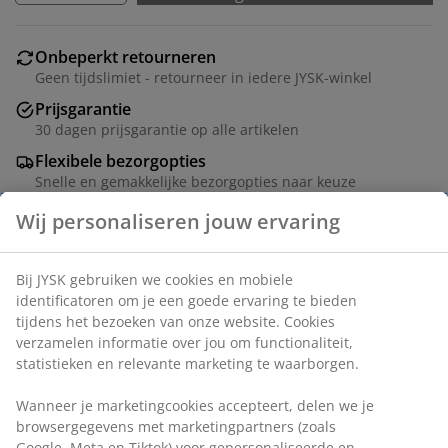
Onbeperkt retourneren
Geen tijdslimiet - retourneer in iedere JYSK-winkel
Prijsgarantie
30 dagen prijsgarantie op alle artikelen
Flexibele bezorgopties
Snelle en gemakkelijke bezorgopties naar keuze
Artikelnummer: 5532006
Montage-instructies
Specificaties