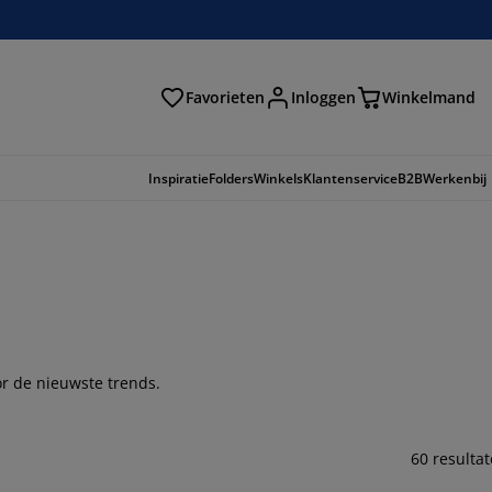
Favorieten
Inloggen
Winkelmand
n
Inspiratie
Folders
Winkels
Klantenservice
B2B
Werkenbij
or de nieuwste trends.
60 resulta