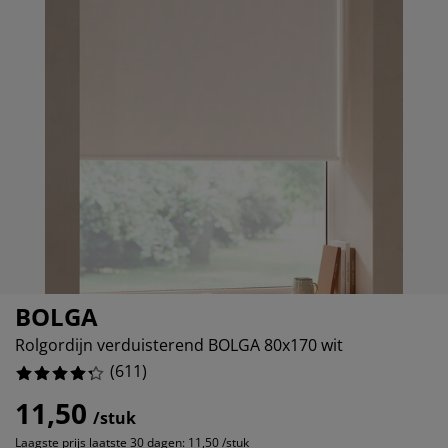
ubelonderhoud en accessoires
itenverlichting
16.53027823240589%
rgordijnen
eslakens
dframes
rlichting
6.055646481178396%
amfolie
mperen
edingkasten
edbodems
ishoud
3.927986906710311%
cessoires
aapkamermeubels
ttenbodems
nderkamer
6.710310965630114%
ndermatrassen
ssen en strijken
nderbedden
BOLGA
Rolgordijn verduisterend BOLGA 80x170 wit
(
611
)
11,50
/stuk
Laagste prijs laatste 30 dagen:
11,50 /stuk