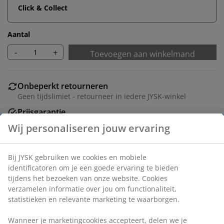
Click & Collect
Aantal
-
+
Toevoegen aan winkelmand
Onbeperkt retourneren
Geen tijdslimiet - retourneer in iedere JYSK-winkel
Prijsgarantie
30 dagen prijsgarantie op alle artikelen
Flexibele bezorgopties
Snelle en gemakkelijke bezorgopties naar keuze
Artikelnummer: 5530834
Montage-instructies