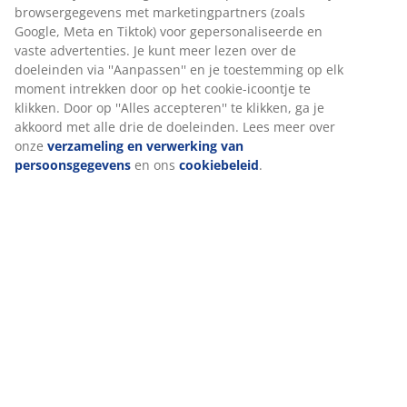
Specificaties
Beoordelingen
(
319
)
Wij personaliseren jouw ervaring
Levering
Bij JYSK gebruiken we cookies en mobiele identificatoren om je 
goede ervaring te bieden tijdens het bezoeken van onze website
Cookies verzamelen informatie over jou om functionaliteit, stati
en relevante marketing te waarborgen.
Wanneer je marketingcookies accepteert, delen we je browserg
met marketingpartners (zoals Google, Meta en Tiktok) voor
gepersonaliseerde en vaste advertenties. Je kunt meer lezen ov
doeleinden via ''Aanpassen'' en je toestemming op elk moment
intrekken door op het cookie-icoontje te klikken. Door op ''Alles