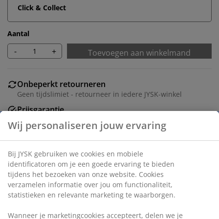
Click & Collect
Aantal
-
+
Toevoegen aan winkelmand
Onbeperkt retourneren
Geen tijdslimiet - retourneer in iedere JYSK-winkel
Prijsgarantie
30 dagen prijsgarantie op alle artikelen
Flexibele bezorgopties
Snelle en gemakkelijke bezorgopties naar keuze
Artikelnummer: 5530841
Montage-instructies