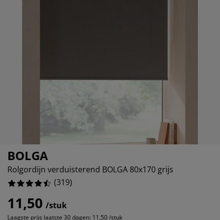
ubelonderhoud en accessoires
itenverlichting
8.808777429467085%
rgordijnen
eslakens
dframes
rlichting
4.38871473354232%
amfolie
mperen
edingkasten
edbodems
ishoud
2.19435736677116%
cessoires
aapkamermeubels
ttenbodems
nderkamer
3.761755485893417%
ndermatrassen
ssen en strijken
nderbedden
BOLGA
Rolgordijn verduisterend BOLGA 80x170 grijs
(
319
)
11,50
/stuk
Laagste prijs laatste 30 dagen:
11,50 /stuk