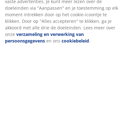
Levering
Wij personaliseren jouw ervaring
Bij JYSK gebruiken we cookies en mobiele identificatoren om je
ervaring te bieden tijdens het bezoeken van onze website. Cook
verzamelen informatie over jou om functionaliteit, statistieken 
marketing te waarborgen.
Wanneer je marketingcookies accepteert, delen we je browserg
marketingpartners (zoals Google, Meta en Tiktok) voor geperson