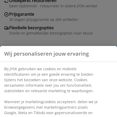
Onbeperkt retourneren
Geen tijdslimiet - retourneer in iedere JYSK-winkel
Prijsgarantie
30 dagen prijsgarantie op alle artikelen
Flexibele bezorgopties
Snelle en gemakkelijke bezorgopties naar keuze
Artikelnummer: 5590017
Montage-instructies
Specificaties
Beoordelingen
(
17
)