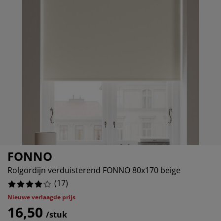
ubelonderhoud en accessoires
8235294117647%
itenverlichting
rgordijnen
eslakens
dframes
rlichting
0%
amfolie
mperen
edingkasten
edbodems
ishoud
8235294117647%
cessoires
aapkamermeubels
ttenbodems
nderkamer
47058823529413%
ndermatrassen
ssen en strijken
nderbedden
FONNO
Rolgordijn verduisterend FONNO 80x170 beige
(
17
)
Nieuwe verlaagde prijs
16,50
/stuk