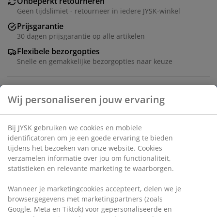
Onbeperkt retourneren
Geen tijdslimiet - retourneer in iedere JYSK-winkel
Prijsgarantie
30 dagen prijsgarantie op alle artikelen
Flexibele bezorgopties
Snelle en gemakkelijke bezorgopties naar keuze
Artikelnummer: 5590013
Montage-instructies
Specificaties
Beoordelingen
(
17
)