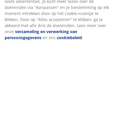
Wij personaliseren jouw ervaring
Levering
Bij JYSK gebruiken we cookies en mobiele identificatoren om je 
goede ervaring te bieden tijdens het bezoeken van onze website
Cookies verzamelen informatie over jou om functionaliteit,
statistieken en relevante marketing te waarborgen.
Wanneer je marketingcookies accepteert, delen we je
browsergegevens met marketingpartners (zoals Google, Meta e
Tiktok) voor gepersonaliseerde en vaste advertenties. Je kunt m
lezen over de doeleinden via ''Aanpassen'' en je toestemming o
elk moment intrekken door op het cookie-icoontje te klikken. Do
op ''Alles accepteren'' te klikken, ga je akkoord met alle drie de
doeleinden. Lees meer over onze
verzameling en verwerking v
persoonsgegevens
en ons
cookiebeleid
.