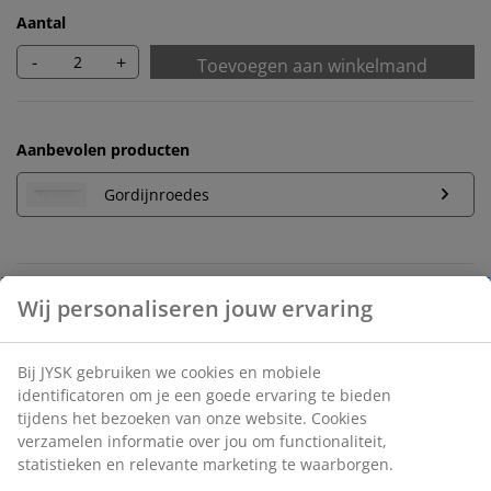
Aantal
-
+
Toevoegen aan winkelmand
Aanbevolen producten
Gordijnroedes
Onbeperkt retourneren
Geen tijdslimiet - retourneer in iedere JYSK-winkel
Prijsgarantie
30 dagen prijsgarantie op alle artikelen
Flexibele bezorgopties
Snelle en gemakkelijke bezorgopties naar keuze