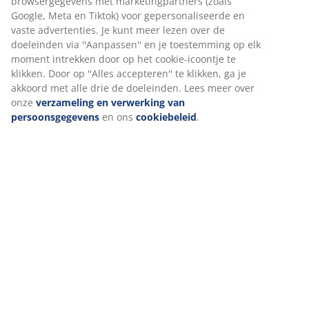
browsergegevens met marketingpartners (zoals
nog verkrijgbaar in een warme grijstint en functioneert
Google, Meta en Tiktok) voor gepersonaliseerde en
even goed als praktische dienblad én als decoratie.
vaste advertenties. Je kunt meer lezen over de
doeleinden via ''Aanpassen'' en je toestemming op elk
moment intrekken door op het cookie-icoontje te
klikken. Door op ''Alles accepteren'' te klikken, ga je
akkoord met alle drie de doeleinden. Lees meer over
onze
verzameling en verwerking van
persoonsgegevens
en ons
cookiebeleid
.