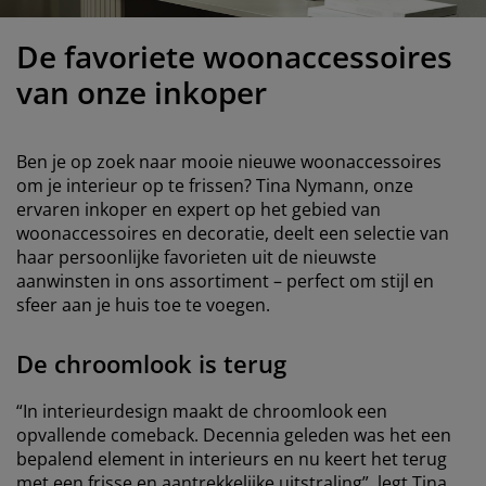
eubelonderhoud en accessoires
uitenverlichting
orgordijnen
oeslakens
edframes
rlichting
De favoriete woonaccessoires
aamfolie
amperen
ledingkasten
edbodems
uishoud
van onze inkoper
ccessoires
laapkamermeubels
attenbodems
inderkamer
Ben je op zoek naar mooie nieuwe woonaccessoires
indermatrassen
assen en strijken
om je interieur op te frissen? Tina Nymann, onze
ervaren inkoper en expert op het gebied van
inderbedden
woonaccessoires en decoratie, deelt een selectie van
haar persoonlijke favorieten uit de nieuwste
aanwinsten in ons assortiment – ​​perfect om stijl en
sfeer aan je huis toe te voegen.
De chroomlook is terug
“In interieurdesign maakt de chroomlook een
opvallende comeback. Decennia geleden was het een
bepalend element in interieurs en nu keert het terug
met een frisse en aantrekkelijke uitstraling”, legt Tina